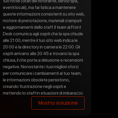
tuo hotel (orari del ristorante, servizi spa,
eventi locali), ma fai fatica a mantenere
queste informazioni consistenti su sito web,
motore di prenotazione, materiali stampati
e aggiornamenti dello staff. Il team al Front
Desk comunica agli ospiti che la spa chiude
alle 21:00, mentre il tuo sito web indica le
20:00 e la directory in camera le 22:00. Gli
ospiti arrivano alle 20:45 e trovano la spa
chiusa, il che porta a delusione e recensioni
negative. Nonostante i tuoi migliori sforzi
per comunicare i cambiamenti al tuo team,
le informazioni obsolete persistono,
creando frustrazione negli ospiti e
mettendo lo staff in situazioni di imbarazzo.
Mostra soluzione